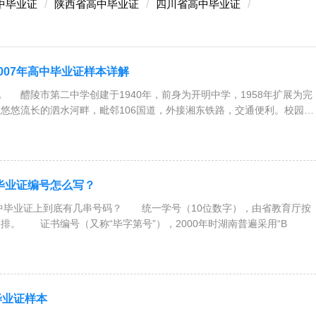
中毕业证
陕西省高中毕业证
四川省高中毕业证
007年高中毕业证样本详解
 醴陵市第二中学创建于1940年，前身为开明中学，1958年扩展为完
悠悠流长的泗水河畔，毗邻106国道，外接湘东铁路，交通便利。校园环
中毕业证编号怎么写？
高中毕业证上到底有几串号码？ 统一学号（10位数字），由省教育厅按
排。 证书编号（又称“毕字第号”），2000年时湖南普遍采用“B
毕业证样本