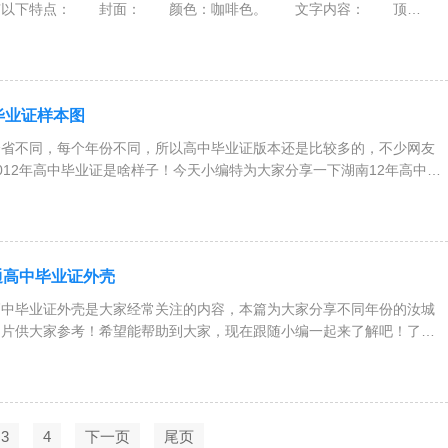
具有以下特点： 封面： 颜色：咖啡色。 文字内容： 顶
毕业证样本图
个省不同，每个年份不同，所以高中毕业证版本还是比较多的，不少网友
012年高中毕业证是啥样子！今天小编特为大家分享一下湖南12年高中毕
通高中毕业证外壳
高中毕业证外壳是大家经常关注的内容，本篇为大家分享不同年份的汝城
图片供大家参考！希望能帮助到大家，现在跟随小编一起来了解吧！了解
3
4
下一页
尾页