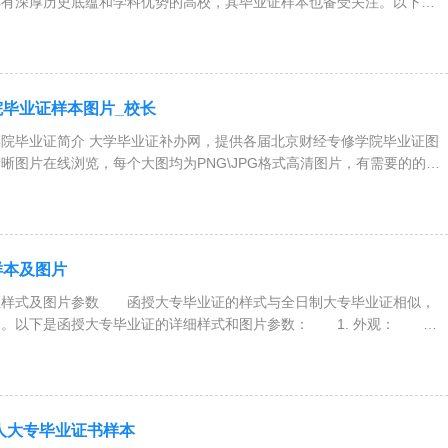
具有深厚历史底蕴和学科优势的高校，其毕业证样本也备受关注。以下是
毕业证样本图片_校长
网，提供各届北京财经专修学院毕业证图
晰图片在线浏览，每个大图均为PNG\JPG格式高清图片，有需要的的朋
样本及图片
证样式及图片参数 函授大专毕业证的样式与全日制大专毕业证相似，
别。以下是函授大专毕业证的详细样式和图片参数： 1. 外观： 颜
成人大专毕业证书样本