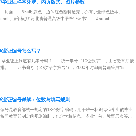
高中毕业证样本外观、内页版式、图片参数
 封面 &bull; 颜色：通体红色塑料硬壳，亦有少量绿色版本。
&ndash; 顶部横排“河北省普通高级中学毕业证书” &ndash;
中毕业证编号怎么写？
高中毕业证上到底有几串号码？ 统一学号（10位数字），由省教育厅按
排。 证书编号（又称“毕字第号”），2000年时湖南普遍采用“B
中毕业证编号详解：位数与填写规则​
号是教育部统一规定的18位数字编码，用于唯一标识每位学生的毕业
校按照教育部制定的规则编制，包含学校信息、毕业年份、教育层次等内