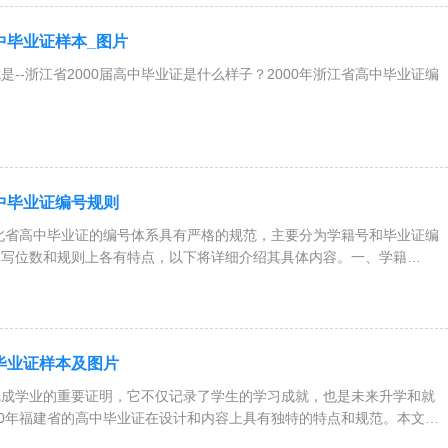
高中毕业证样本_图片
是--浙江省2000届高中毕业证是什么样子？2000年浙江省高中毕业证编
业证我们发布了很多相关文章，大家可以进入浙江
高中毕业证编号规则
北省高中毕业证的编号体系具有严格的规范，主要分为学籍号和毕业证编
填写位数和规则上各有特点，以下将详细介绍其具体内容。一、学籍
中毕业证样本及图片
学业的重要证明，它不仅记录了学生的学习成就，也是未来升学和就
00年福建省的高中毕业证在设计和内容上具有独特的特点和规范。本文将