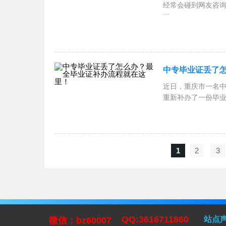
经常会碰到网友咨询
一般对高中毕业证
号怎么填写？以及
中专毕业证丢了
近日，重庆市一名
重新补办了一份毕
定
1
2
3
QQ:3616711860
站点
微信：bz60007