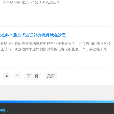
--高中毕业证填写几位数？怎么填写？
学号怎么编排、几位数都不是很了解，下面将为您详细介绍高中毕业证学
填写规则！学
怎么办？最全毕业证补办流程就在这里！
中专毕业生在出去旅游的过程中把毕业证书弄丢了，经过咨询他找到学校
业证明书，像这位同学这样的情况我相信肯定不止他一个，那么接下来一
4
5
下一页
尾页
声明：