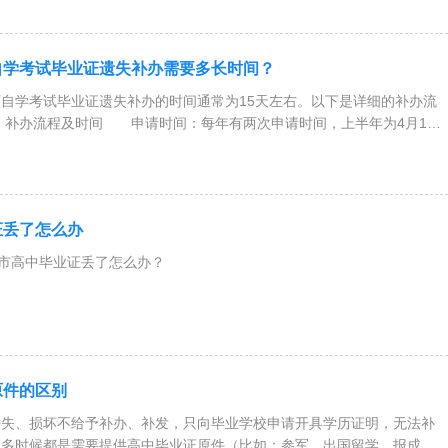
自学考试毕业证遗失补办需要多长时间？
学考试毕业证遗失补办的时间通常为15天左右。以下是详细的补办流
、补办流程及时间 申请时间：每年有两次申请时间，上半年为4月1日
证丢了怎么办
海市高中毕业证丢了怎么办？
失补办问题，我们在前面的文章当中有过详细的介绍，你可以参考一下：
补办？今天主题
原件的区别
丢失、损坏不给予补办、补发，只向毕业学校申请开具学历证明，无法补
很多时候都是需要提供高中毕业证原件（比如：参军、出国留学、报成人