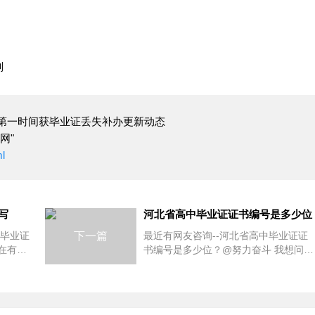
则
第一时间获毕业证丢失补办更新动态
网"
ml
写
河北省高中毕业证证书编号是多少位
中毕业证
下一篇
最近有网友咨询--河北省高中毕业证证
在有一
书编号是多少位？@努力奋斗 我想问清
是没有填
楚钢印是河北省的还是邢台市的，证书
你钱，
编号和学籍编号是多少位 高中毕业证为
10位数字